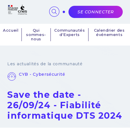
Panneau de gestion des cookies
SE CONNECTER
Accueil
Qui
Communautés
Calendrier des
sommes-
d'Experts
événements
Navigation
nous
principale
Les actualités de la communauté
CYB - Cybersécurité
Save the date -
26/09/24 - Fiabilité
informatique DTS 2024
26 septembre 2024