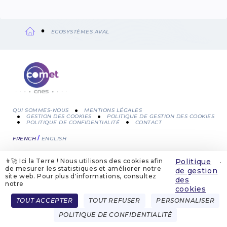
ECOSYSTÈMES AVAL
Fil
d'Ariane
QUI SOMMES-NOUS
MENTIONS LÉGALES
GESTION DES COOKIES
POLITIQUE DE GESTION DES COOKIES
POLITIQUE DE CONFIDENTIALITÉ
CONTACT
Menu
FRENCH
ENGLISH
Pied
de
👨‍🚀 Ici la Terre ! Nous utilisons des cookies afin
Politique
.
de mesurer les statistiques et améliorer notre
de gestion
site web. Pour plus d'informations, consultez
page
des
notre
cookies
TOUT ACCEPTER
TOUT REFUSER
PERSONNALISER
POLITIQUE DE CONFIDENTIALITÉ