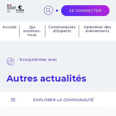
Panneau de gestion des cookies
SE CONNECTER
Accueil
Qui
Communautés
Calendrier des
sommes-
d'Experts
événements
Navigation
nous
principale
- Ecosystèmes Aval
Autres actualités
EXPLORER LA COMMUNAUTÉ