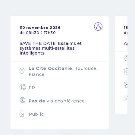
30 novembre 2026
19 n
de 08h30 à 17h30
de 0
SAVE THE DATE: Essaims et
Agil
systèmes multi-satellites
intelligents
La Cité Occitanie
, Toulouse,
France
FR
Pas de
visioconférence
Public