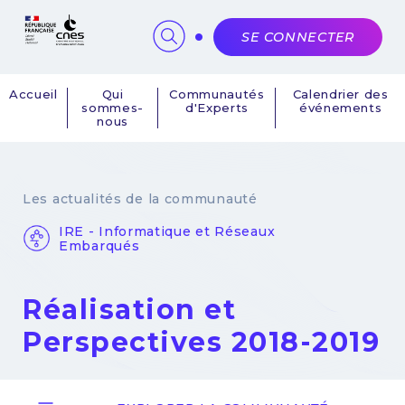
Panneau de gestion des cookies
SE CONNECTER
Accueil
Qui
Communautés
Calendrier des
sommes-
d'Experts
événements
Navigation
nous
principale
Les actualités de la communauté
IRE - Informatique et Réseaux
Embarqués
Réalisation et
Perspectives 2018-2019
22 novembre 2018