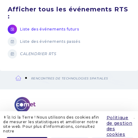
Afficher tous les événements RTS
:
Liste des événements futurs
Liste des événements passés
CALENDRIER RTS
RENCONTRES DE TECHNOLOGIES SPATIALES
Fil
d'Ariane
👨‍🚀 Ici la Terre ! Nous utilisons des cookies afin
Politique
.
de mesurer les statistiques et améliorer notre
de gestion
site web. Pour plus d'informations, consultez
QUI SOMMES-NOUS
MENTIONS LÉGALES
des
GESTION DES COOKIES
POLITIQUE DE GESTION DES COOKIES
notre
POLITIQUE DE CONFIDENTIALITÉ
CONTACT
cookies
Menu