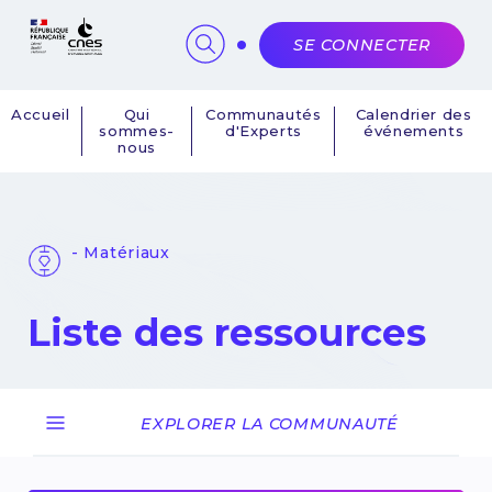
Panneau de gestion des cookies
SE CONNECTER
Accueil
Qui
Communautés
Calendrier des
sommes-
d'Experts
événements
Navigation
nous
principale
- Matériaux
Liste des ressources
EXPLORER LA COMMUNAUTÉ