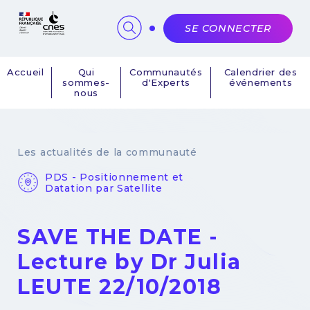
Panneau de gestion des cookies
SE CONNECTER
Accueil
Qui
Communautés
Calendrier des
sommes-
d'Experts
événements
Navigation
nous
principale
Les actualités de la communauté
PDS - Positionnement et
Datation par Satellite
SAVE THE DATE -
Lecture by Dr Julia
LEUTE 22/10/2018
3 octobre 2018