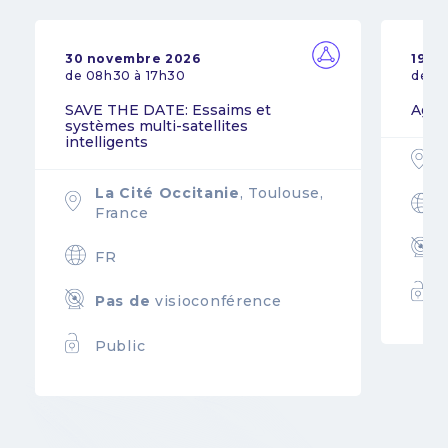
30 novembre 2026
19 n
de 08h30 à 17h30
de 0
SAVE THE DATE: Essaims et
Agil
systèmes multi-satellites
intelligents
La Cité Occitanie
, Toulouse,
France
FR
Pas de
visioconférence
Public