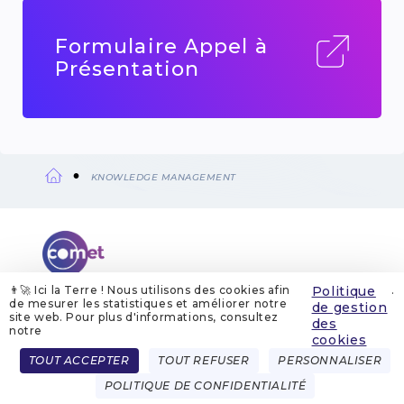
Formulaire Appel à
Présentation
KNOWLEDGE MANAGEMENT
Fil
d'Ariane
👨‍🚀 Ici la Terre ! Nous utilisons des cookies afin
Politique
.
de mesurer les statistiques et améliorer notre
de gestion
site web. Pour plus d'informations, consultez
QUI SOMMES-NOUS
MENTIONS LÉGALES
des
GESTION DES COOKIES
POLITIQUE DE GESTION DES COOKIES
notre
cookies
POLITIQUE DE CONFIDENTIALITÉ
CONTACT
Menu
TOUT ACCEPTER
TOUT REFUSER
PERSONNALISER
FRENCH
ENGLISH
Pied
POLITIQUE DE CONFIDENTIALITÉ