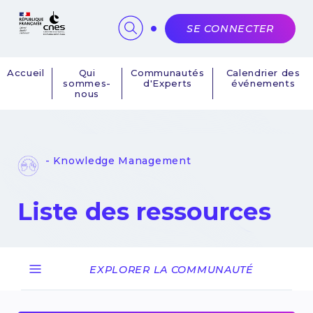
Panneau de gestion des cookies
SE CONNECTER
Accueil
Qui
Communautés
Calendrier des
sommes-
d'Experts
événements
Navigation
nous
principale
- Knowledge Management
Liste des ressources
EXPLORER LA COMMUNAUTÉ