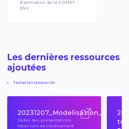
d'animation de la COMET
ENV
Les dernières ressources
ajoutées
Toutes les ressources
20231207_Modelisation_et_impac
202
Slides des présentations
to 
faites lors de l'évènement