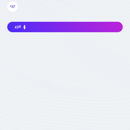
+17
436
Intéressé à rejoindre la communauté? Avant
de m'impliquer, je dois choisir ma
contribution: simple visiteur, participant
occasionnel à des événements, ou expert
impliqué du domaine :
quel statut choisir
Devenez membre
actif de la
Communauté
Réservé aux seuls
experts du domaine
Soumis à la validation
des animateurs de la