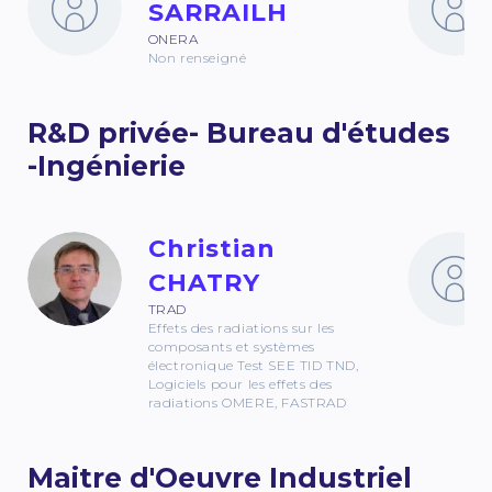
SARRAILH
ONERA
Non renseigné
R&D privée- Bureau d'études
-Ingénierie
Christian
CHATRY
TRAD
Effets des radiations sur les
composants et systèmes
électronique Test SEE TID TND,
Logiciels pour les effets des
radiations OMERE, FASTRAD
Maitre d'Oeuvre Industriel