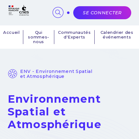
Panneau de gestion des cookies
SE CONNECTER
Accueil
Qui
Communautés
Calendrier des
sommes-
d'Experts
événements
Navigation
nous
principale
ENV - Environnement Spatial
et Atmosphérique
Environnement
Spatial et
Atmosphérique