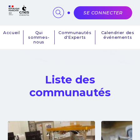
Panneau de gestion des cookies
SE CONNECTER
Accueil
Qui
Communautés
Calendrier des
sommes-
d'Experts
événements
Navigation
nous
principale
Liste des
communautés