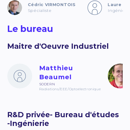
Cédric VIRMONTOIS
Laure O
Spécialiste
Ingénieur
Le bureau
Maitre d'Oeuvre Industriel
Matthieu
Beaumel
SODERN
Radiations/EEE/Optoélectronique
R&D privée- Bureau d'études
-Ingénierie