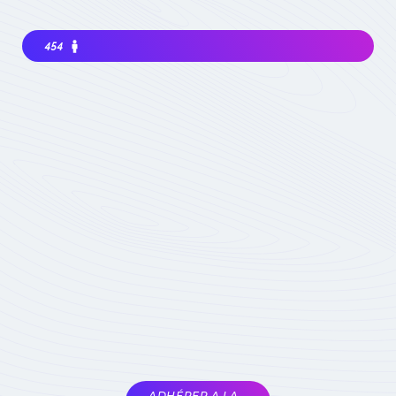
454
Intéressé à rejoindre la communauté? Avant
de m'impliquer, je dois choisir ma
contribution: simple visiteur, participant
occasionnel à des événements, ou expert
impliqué du domaine :
quel statut choisir
Devenez membre
actif de la
Communauté
Réservé aux seuls
experts du domaine
Soumis à la validation
des animateurs de la
COMET
ADHÉRER A LA