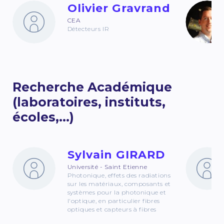
Olivier Gravrand
CEA
Détecteurs IR
Recherche Académique
(laboratoires, instituts,
écoles,...)
Sylvain GIRARD
Université - Saint Etienne
Photonique, effets des radiations
sur les matériaux, composants et
systèmes pour la photonique et
l'optique, en particulier fibres
optiques et capteurs à fibres