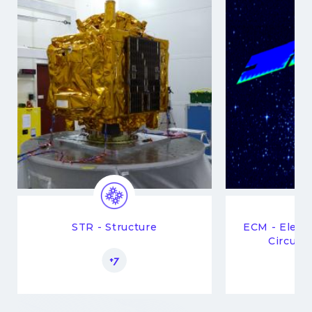
STR - Structure
ECM - Elect
Circuit
+7