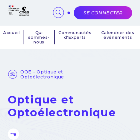
Panneau de gestion des cookies
SE CONNECTER
Accueil
Qui
Communautés
Calendrier des
sommes-
d'Experts
événements
Navigation
nous
principale
OOE - Optique et
Optoélectronique
Optique et
Optoélectronique
+19