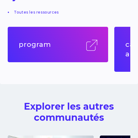
Toutes les ressources
program
cal
abs
Explorer les autres
communautés