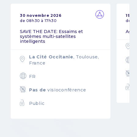
30 novembre 2026
19 n
de 08h30 à 17h30
de 0
SAVE THE DATE: Essaims et
Agil
systèmes multi-satellites
intelligents
La Cité Occitanie
, Toulouse,
France
FR
Pas de
visioconférence
Public