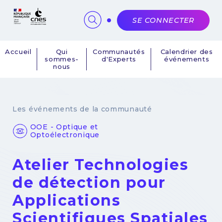
Panneau de gestion des cookies
SE CONNECTER
Accueil
Qui
Communautés
Calendrier des
sommes-
d'Experts
événements
Navigation
nous
principale
Les événements de la communauté
OOE - Optique et
Optoélectronique
Atelier Technologies
de détection pour
Applications
Scientifiques Spatiales