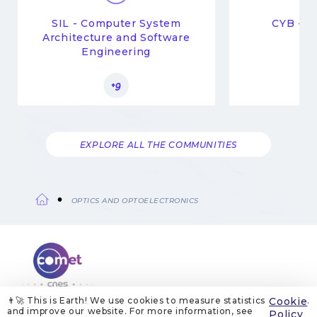
SIL - Computer System
CYB - C
Architecture and Software
Engineering
+9
EXPLORE ALL THE COMMUNITIES
OPTICS AND OPTOELECTRONICS
Breadcrumb
👨‍🚀 This is Earth! We use cookies to measure statistics
Cookie
.
and improve our website. For more information, see
ABOUT US
LEGAL NOTICES
COOKIE MANAGEMENT
Policy