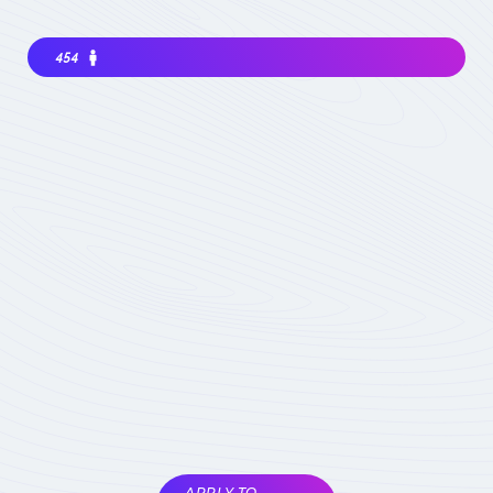
454
Interested in joining the community ? Before
getting involved, I must choose my
contribution : simple visitor, occasional
participant in events, expert deeply
concerned by the field (member) :
which
status to choose
Become involved
Member of the
COMET
Expert Only
Subject to validation by
the COMET
coordinators
APPLY TO