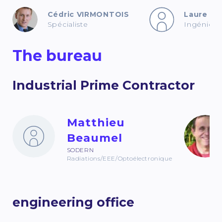
Cédric VIRMONTOIS
Laure O
Spécialiste
Ingénieur
The bureau
Industrial Prime Contractor
Matthieu
Beaumel
SODERN
Radiations/EEE/Optoélectronique
engineering office