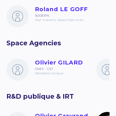
Roland LE GOFF
SODERN
Star trackers, Space Optronics
Space Agencies
Olivier GILARD
CNES - CST
Optoélectronique
R&D publique & IRT
Olivier Gravrand