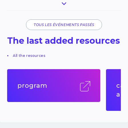
TOUS LES ÉVÉNEMENTS PASSÉS
The last added resources
All the resources
program
cal
abs