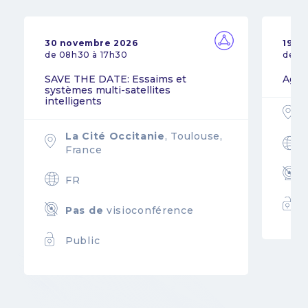
30 novembre 2026
19 n
de 08h30 à 17h30
de 0
SAVE THE DATE: Essaims et
Agil
systèmes multi-satellites
intelligents
La Cité Occitanie
, Toulouse,
France
FR
Pas de
visioconférence
Public