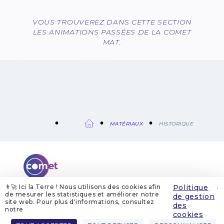
VOUS TROUVEREZ DANS CETTE SECTION
LES ANIMATIONS PASSÉES DE LA COMET
MAT.
FIL
MATÉRIAUX
HISTORIQUE
D'ARIANE
👨‍🚀 Ici la Terre ! Nous utilisons des cookies afin
Politique
.
de mesurer les statistiques et améliorer notre
de gestion
site web. Pour plus d'informations, consultez
QUI SOMMES-NOUS
MENTIONS LÉGALES
des
GESTION DES COOKIES
POLITIQUE DE GESTION DES COOKIES
notre
POLITIQUE DE CONFIDENTIALITÉ
CONTACT
cookies
Menu