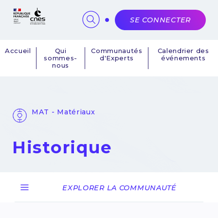
Panneau de gestion des cookies
SE CONNECTER
Accueil
Qui
Communautés
Calendrier des
sommes-
d'Experts
événements
Navigation
nous
principale
MAT - Matériaux
Historique
EXPLORER LA COMMUNAUTÉ