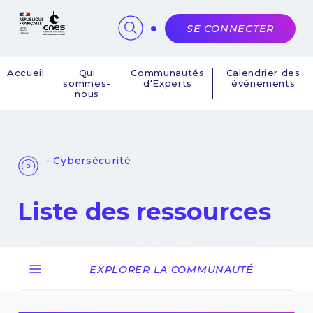
Panneau de gestion des cookies
SE CONNECTER
Accueil
Qui
Communautés
Calendrier des
sommes-
d'Experts
événements
Navigation
nous
principale
- Cybersécurité
Liste des ressources
EXPLORER LA COMMUNAUTÉ