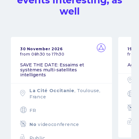
events interesting, as
well
30 November 2026
19 N
from 08h30 to 17h30
from
SAVE THE DATE: Essaims et
Agil
systèmes multi-satellites
intelligents
La Cité Occitanie
, Toulouse,
France
FR
No
videoconference
Public