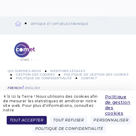
OPTIQUE ET OPTOÉLECTRONIQUE
Fil
d'Ariane
QUI SOMMES-NOUS
MENTIONS LÉGALES
GESTION DES COOKIES
POLITIQUE DE GESTION DES COOKIES
POLITIQUE DE CONFIDENTIALITÉ
CONTACT
Menu
FRENCH
ENGLISH
Pied
👨‍🚀 Ici la Terre ! Nous utilisons des cookies afin
Politique
.
de
de mesurer les statistiques et améliorer notre
de gestion
site web. Pour plus d'informations, consultez
des
notre
page
cookies
TOUT ACCEPTER
TOUT REFUSER
PERSONNALISER
POLITIQUE DE CONFIDENTIALITÉ