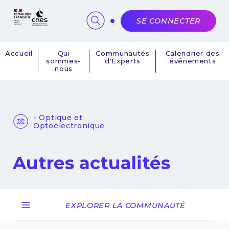
Panneau de gestion des cookies
SE CONNECTER
Accueil
Qui
Communautés
Calendrier des
sommes-
d'Experts
événements
Navigation
nous
principale
- Optique et
Optoélectronique
Autres actualités
EXPLORER LA COMMUNAUTÉ