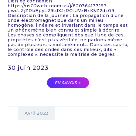
Lien de connexion :
https://us02web.zoom.us/j/82036413319?
pwd=ZjZRbEpyL29tdXJrRCtUVzBxK3Z2dz09
Description de la journée : La propagation d’une
onde électromagnétique dans un milieu
homogène, linéaire et invariant dans le temps est
un phénomène bien connu et simple à décrire.
Les choses se compliquent dès que l’une de ces
propriétés n’est plus vérifiée, ne parlons même
pas de plusieurs simultanément... Dans ces cas-là,
le contrôle des ondes dans ces milieux, dits «
complexes », nécessite la maîtrise de degrés ...
30 juin 2023
EN SAVOIR +
Avril 2023