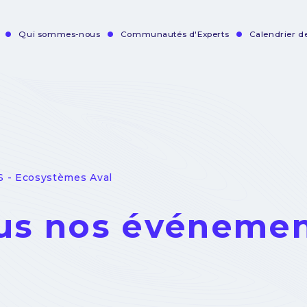
Qui sommes-nous
Communautés d'Experts
Calendrier 
vigation
incipale
 - Ecosystèmes Aval
us nos événeme