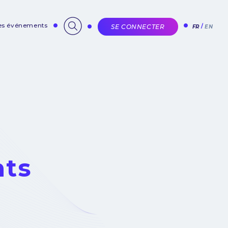
des événements
SE CONNECTER
FR
EN
nts