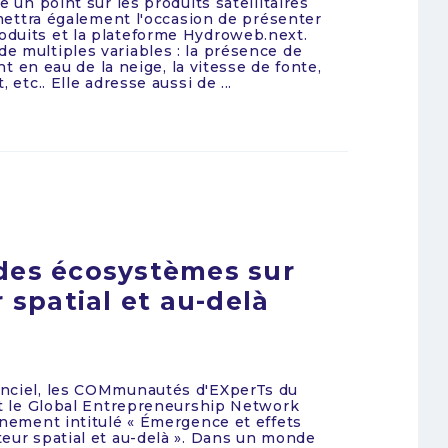
e un point sur les produits satellitaires
rmettra également l'occasion de présenter
duits et la plateforme Hydroweb.next.
e multiples variables : la présence de
nt en eau de la neige, la vitesse de fonte,
etc.. Elle adresse aussi de ...
des écosystèmes sur
 spatial et au-delà
anciel, les COMmunautés d'EXperTs du
et le Global Entrepreneurship Network
énement intitulé « Émergence et effets
eur spatial et au-delà ». Dans un monde