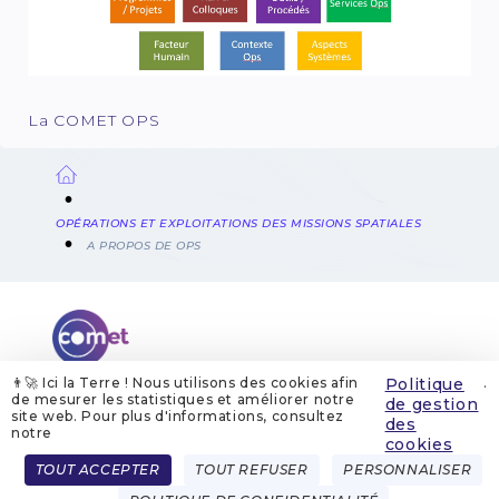
La COMET OPS
Fil
OPÉRATIONS ET EXPLOITATIONS DES MISSIONS SPATIALES
d'Ariane
A PROPOS DE OPS
👨‍🚀 Ici la Terre ! Nous utilisons des cookies afin
Politique
.
de mesurer les statistiques et améliorer notre
de gestion
site web. Pour plus d'informations, consultez
QUI SOMMES-NOUS
MENTIONS LÉGALES
des
GESTION DES COOKIES
POLITIQUE DE GESTION DES COOKIES
notre
cookies
POLITIQUE DE CONFIDENTIALITÉ
CONTACT
Menu
TOUT ACCEPTER
TOUT REFUSER
PERSONNALISER
FRENCH
ENGLISH
Pied