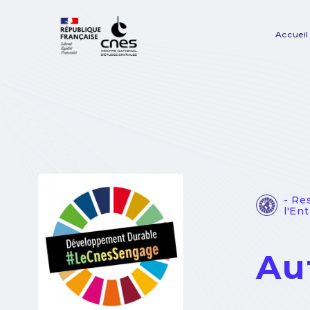
Panneau de gestion des cookies
Accueil
Na
pr
- Re
l'En
Au