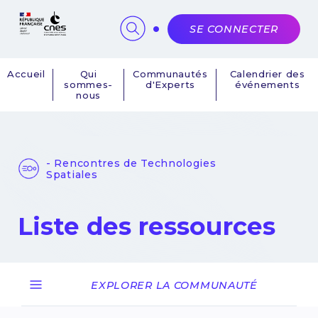
Panneau de gestion des cookies
SE CONNECTER
Accueil
Qui
Communautés
Calendrier des
sommes-
d'Experts
événements
Navigation
nous
principale
- Rencontres de Technologies
Spatiales
Liste des ressources
EXPLORER LA COMMUNAUTÉ