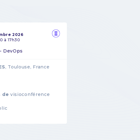
embre 2026
0 à 17h30
 - DevOps
ES
, Toulouse, France
s de
visioconférence
lic