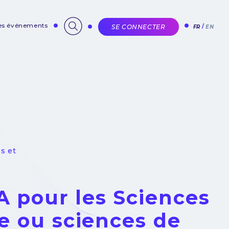
des événements
SE CONNECTER
FR
EN
s et
A pour les Sciences
ce ou sciences de