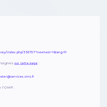
survey/index.php/336757?newtest=Y&lang=fr
onsignes
:
sur cette page
ster@services.cnrs.fr
e l'OMP.