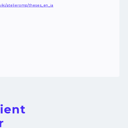
wiki/atelieromp/theses_en_ia
ient
r