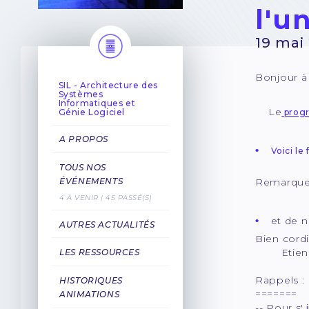
l'u
19 mai
Bonjour à
SIL - Architecture des
Systèmes
Informatiques et
Le
Génie Logiciel
progr
A PROPOS
Voici le
TOUS NOS
Remarque 
ÉVÉNEMENTS
4 À VENIR | 45 PASSÉ(S)
et de n
AUTRES ACTUALITÉS
Bien cord
Etienne G
LES RESSOURCES
Rappels :
HISTORIQUES
=======
ANIMATIONS
-- Pour s'
i