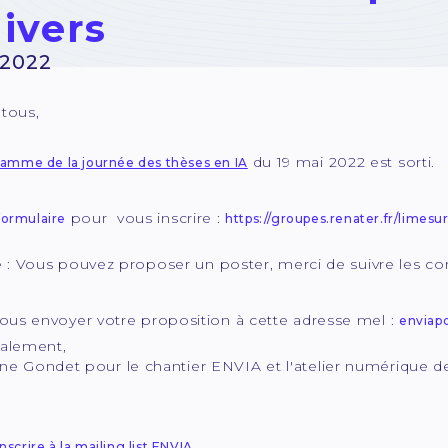
nivers
 2022
 tous,
du 19 mai 2022 est sorti.
amme de la journée des thèses en IA
pour vous inscrire :
 formulaire
https://groupes.renater.fr/lime
: Vous pouvez proposer un poster, merci de suivre les c
ous envoyer votre proposition à cette adresse mel :
enviapo
ialement,
ondet pour le chantier ENVIA et l'atelier numérique d
.
nscrire à la mailing list ENVIA