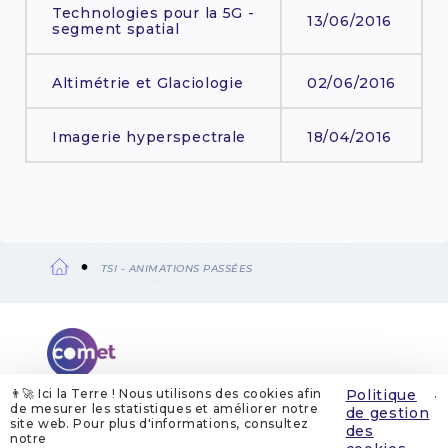
Technologies pour la 5G -
13/06/2016
segment spatial
Altimétrie et Glaciologie
02/06/2016
Imagerie hyperspectrale
18/04/2016
TSI - ANIMATIONS PASSÉES
Fil
d'Ariane
👨‍🚀 Ici la Terre ! Nous utilisons des cookies afin
Politique
.
de mesurer les statistiques et améliorer notre
de gestion
site web. Pour plus d'informations, consultez
QUI SOMMES-NOUS
MENTIONS LÉGALES
des
GESTION DES COOKIES
POLITIQUE DE GESTION DES COOKIES
notre
POLITIQUE DE CONFIDENTIALITÉ
CONTACT