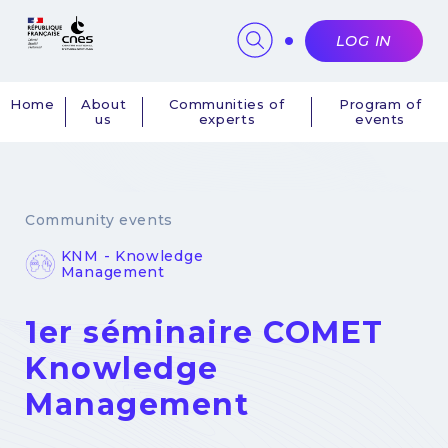
Cookies management panel
LOG IN
Home
About
Communities of
Program of
us
experts
events
Navigation
principale
Community events
KNM - Knowledge
Management
1er séminaire COMET
Knowledge
Management