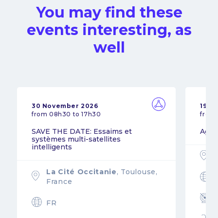
You may find these
events interesting, as
well
30 November 2026
19 N
from 08h30 to 17h30
from
SAVE THE DATE: Essaims et
Agil
systèmes multi-satellites
intelligents
La Cité Occitanie
, Toulouse,
France
FR