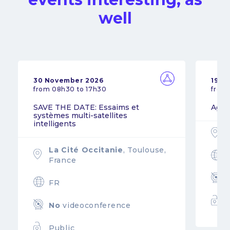
well
30 November 2026
19 N
from 08h30 to 17h30
from
SAVE THE DATE: Essaims et
Agil
systèmes multi-satellites
intelligents
La Cité Occitanie
, Toulouse,
France
FR
No
videoconference
Public