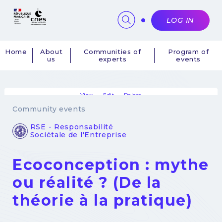
Cookies management panel
LOG IN
Home
About
Communities of
Program of
us
experts
events
Navigation
principale
View
Edit
Delete
Primary
Community events
tabs
RSE - Responsabilité
Sociétale de l'Entreprise
Ecoconception : mythe
ou réalité ? (De la
théorie à la pratique)