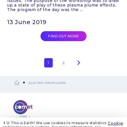
issues. The purpose of the workshop was to draw
up a state of play of these plasma plume effects.
The program of the day was the ...
13 June 2019
FIND OUT MORE
Current
1
Page
2
Pagination
page
ELECTRIC PROPULSION
Breadcrumb
👨‍🚀 This is Earth! We use cookies to measure statistics
Cookie
.
ABOUT US
LEGAL NOTICES
COOKIE MANAGEMENT