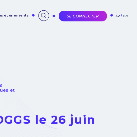
des événements
SE CONNECTER
FR
EN
es
ues et
GGS le 26 juin