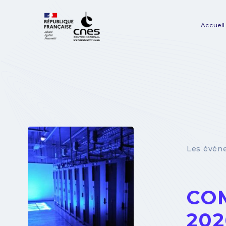
Panneau de gestion des cookies
Accueil
Na
pr
Les évén
COM
202