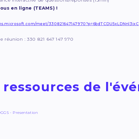
nce interactive de questions/réponses (15min)
ous en ligne (TEAMS) !
ams.microsoft.com/meet/330821647147970?p=6bdTCDU5xLDNnl3ixC
 réunion : 330 821 647 147 970
 ressources de l'é
GGS - Presentation