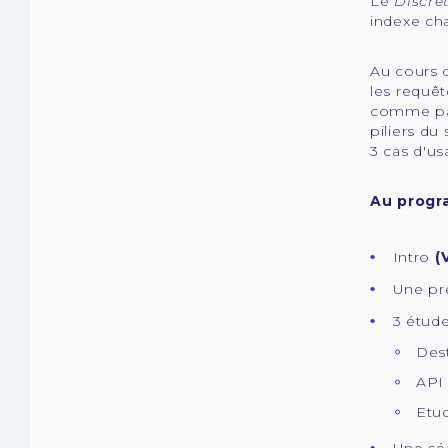
Le
Discre
indexe cha
Au cours 
les requêt
comme par
piliers du
3 cas d'us
Au progr
Intro
(
Une pré
3 étud
Dest
API
Etud