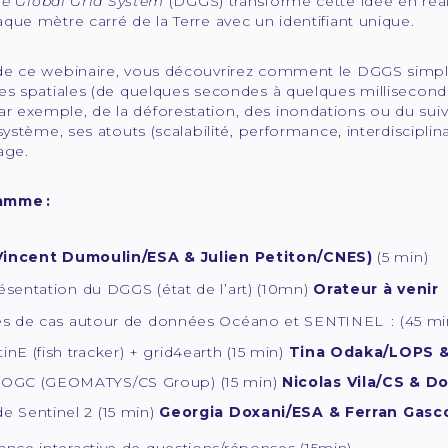
te Global Grid System
(DGGS) transforme cette idée en réalit
que mètre carré de la Terre avec un identifiant unique.
de ce webinaire, vous découvrirez comment le DGGS simplifi
es spatiales (de quelques secondes à quelques millisecondes
 exemple, de la déforestation, des inondations ou du suiv
 système, ses atouts (scalabilité, performance, interdisciplin
age.
amme :
Vincent Dumoulin/ESA & Julien Petiton/CNES)
(5 min)
sentation du DGGS (état de l’art) (10mn)
Orateur à venir
es de cas autour de données Océano et SENTINEL : (45 mi
inE (fish tracker) + grid4earth (15 min)
Tina Odaka/LOPS &
 OGC (GEOMATYS/CS Group) (15 min)
Nicolas Vila/CS & 
e Sentinel 2 (15 min)
Georgia Doxani/ESA & Ferran Gasc