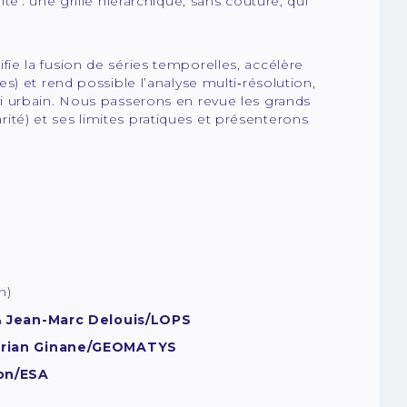
é : une grille hiérarchique, sans couture, qui
e la fusion de séries temporelles, accélère
) et rend possible l’analyse multi‑résolution,
i urbain. Nous passerons en revue les grands
arité) et ses limites pratiques et présenterons
n)
 Jean-Marc Delouis/LOPS
Dorian Ginane/GEOMATYS
on/ESA