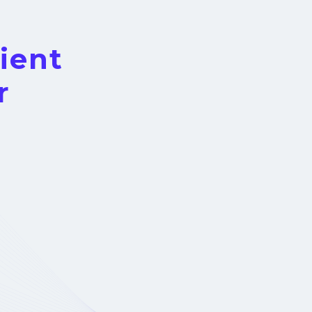
ient
r