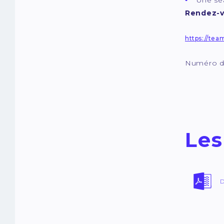
Une séa
Rendez-v
https://te
Numéro de
Les
D