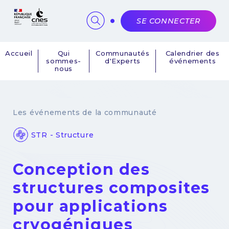
Panneau de gestion des cookies
SE CONNECTER
Accueil
Qui
Communautés
Calendrier des
sommes-
d'Experts
événements
Navigation
nous
principale
Les événements de la communauté
STR - Structure
Conception des
structures composites
pour applications
cryogéniques