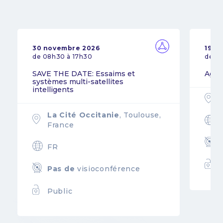
30 novembre 2026
19 n
de 08h30 à 17h30
de 0
SAVE THE DATE: Essaims et
Agil
systèmes multi-satellites
intelligents
La Cité Occitanie
, Toulouse,
France
FR
Pas de
visioconférence
Public