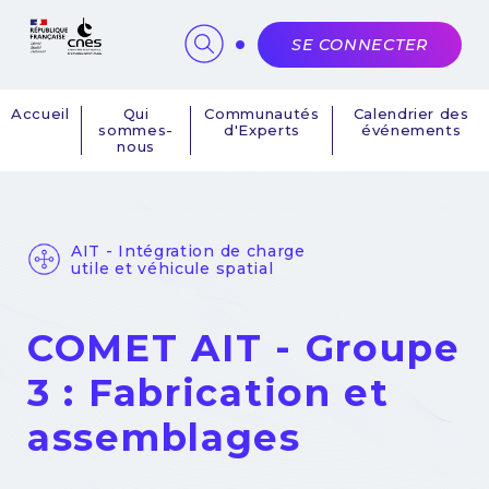
Panneau de gestion des cookies
SE CONNECTER
Accueil
Qui
Communautés
Calendrier des
sommes-
d'Experts
événements
Navigation
nous
principale
AIT - Intégration de charge
utile et véhicule spatial
COMET AIT - Groupe
3 : Fabrication et
assemblages