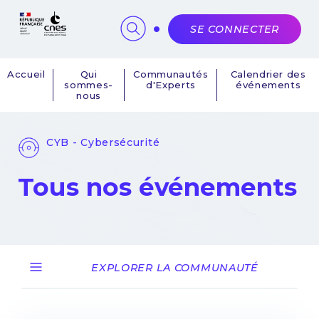
Panneau de gestion des cookies
SE CONNECTER
Accueil
Qui
Communautés
Calendrier des
sommes-
d'Experts
événements
Navigation
nous
principale
CYB - Cybersécurité
Tous nos événements
EXPLORER LA COMMUNAUTÉ