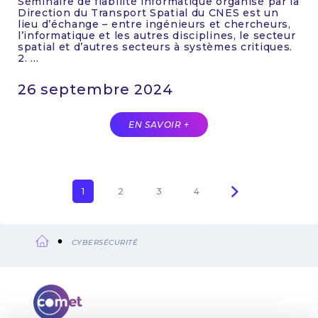
Séminaire de fiabilité informatique organisé par la
Direction du Transport Spatial du CNES est un
lieu d’échange – entre ingénieurs et chercheurs,
l’informatique et les autres disciplines, le secteur
spatial et d’autres secteurs à systèmes critiques.
2. ...
26 septembre 2024
EN SAVOIR +
Page
1
Page
2
Page
3
Page
4
Pagination
courante
CYBERSÉCURITÉ
Fil
d'Ariane