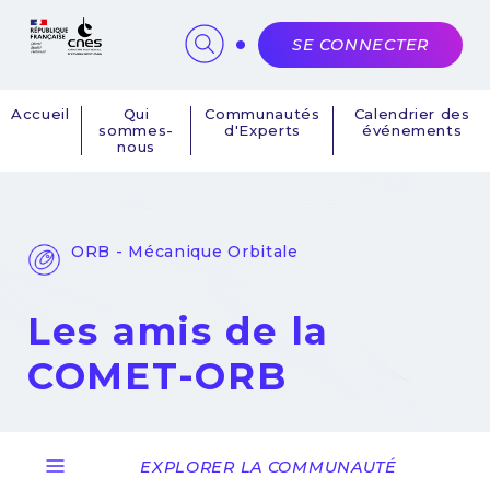
Panneau de gestion des cookies
SE CONNECTER
Accueil
Qui
Communautés
Calendrier des
sommes-
d'Experts
événements
Navigation
nous
principale
ORB - Mécanique Orbitale
Les amis de la
COMET-ORB
EXPLORER LA COMMUNAUTÉ