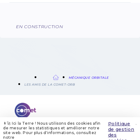
EN CONSTRUCTION
FIL
MÉCANIQUE ORBITALE
LES AMIS DE LA COMET-ORB
D'ARIANE
👨‍🚀 Ici la Terre ! Nous utilisons des cookies afin
Politique
.
de mesurer les statistiques et améliorer notre
de gestion
site web. Pour plus d'informations, consultez
QUI SOMMES-NOUS
MENTIONS LÉGALES
des
GESTION DES COOKIES
POLITIQUE DE GESTION DES COOKIES
notre
POLITIQUE DE CONFIDENTIALITÉ
CONTACT