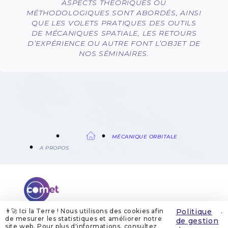
ASPECTS THÉORIQUES OU
MÉTHODOLOGIQUES SONT ABORDÉS, AINSI
QUE LES VOLETS PRATIQUES DES OUTILS
DE MÉCANIQUES SPATIALE, LES RETOURS
D’EXPÉRIENCE OU AUTRE FONT L’OBJET DE
NOS SÉMINAIRES.
FIL
MÉCANIQUE ORBITALE
A PROPOS
D'ARIANE
👨‍🚀 Ici la Terre ! Nous utilisons des cookies afin
Politique
.
de mesurer les statistiques et améliorer notre
de gestion
site web. Pour plus d'informations, consultez
QUI SOMMES-NOUS
MENTIONS LÉGALES