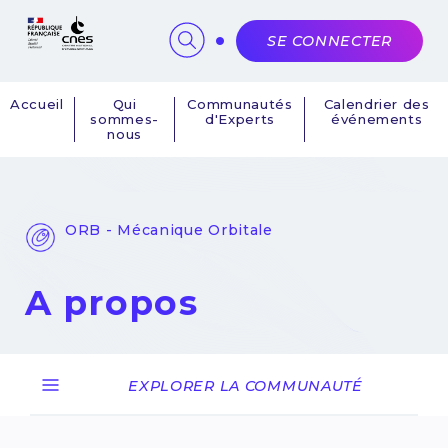
Panneau de gestion des cookies
SE CONNECTER
Accueil
Qui
Communautés
Calendrier des
sommes-
d'Experts
événements
Navigation
nous
principale
ORB - Mécanique Orbitale
A propos
EXPLORER LA COMMUNAUTÉ