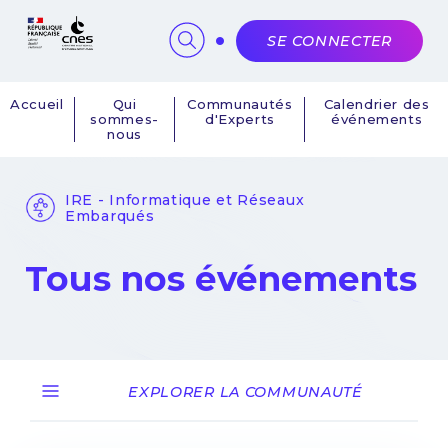
Panneau de gestion des cookies
SE CONNECTER
Accueil
Qui
Communautés
Calendrier des
sommes-
d'Experts
événements
Navigation
nous
principale
IRE - Informatique et Réseaux
Embarqués
Tous nos événements
EXPLORER LA COMMUNAUTÉ