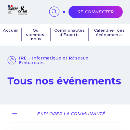
Panneau de gestion des cookies
SE CONNECTER
Accueil
Qui
Communautés
Calendrier des
sommes-
d'Experts
événements
Navigation
nous
principale
IRE - Informatique et Réseaux
Embarqués
Tous nos événements
EXPLORER LA COMMUNAUTÉ