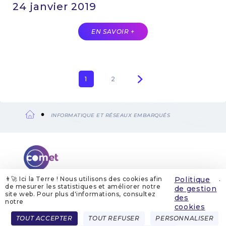
24 janvier 2019
EN SAVOIR +
Page
1
Page
2
Pagination
courante
INFORMATIQUE ET RÉSEAUX EMBARQUÉS
Fil
d'Ariane
👨‍🚀 Ici la Terre ! Nous utilisons des cookies afin
Politique
.
de mesurer les statistiques et améliorer notre
de gestion
site web. Pour plus d'informations, consultez
QUI SOMMES-NOUS
MENTIONS LÉGALES
des
GESTION DES COOKIES
POLITIQUE DE GESTION DES COOKIES
notre
POLITIQUE DE CONFIDENTIALITÉ
CONTACT
cookies
Menu
TOUT ACCEPTER
TOUT REFUSER
PERSONNALISER
FRENCH
ENGLISH