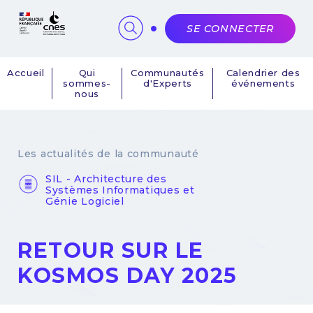
Panneau de gestion des cookies
SE CONNECTER
Accueil
Qui
Communautés
Calendrier des
sommes-
d'Experts
événements
Navigation
nous
principale
Les actualités de la communauté
SIL - Architecture des
Systèmes Informatiques et
Génie Logiciel
RETOUR SUR LE
KOSMOS DAY 2025
15 septembre 2025