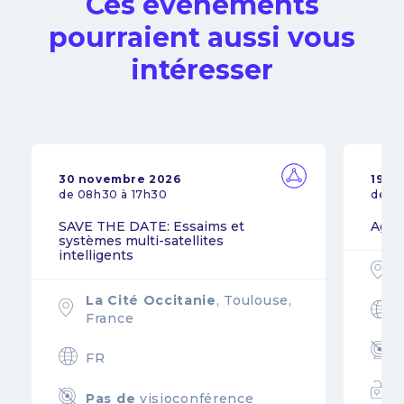
Ces événements
pourraient aussi vous
intéresser
30 novembre 2026
19 n
de 08h30 à 17h30
de 0
SAVE THE DATE: Essaims et
Agil
systèmes multi-satellites
intelligents
La Cité Occitanie
, Toulouse,
France
FR
Pas de
visioconférence