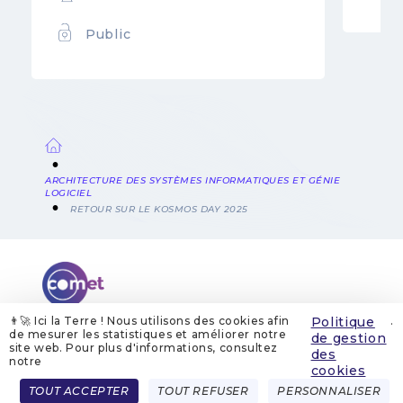
Public
Fil
ARCHITECTURE DES SYSTÈMES INFORMATIQUES ET GÉNIE
LOGICIEL
d'Ariane
RETOUR SUR LE KOSMOS DAY 2025
👨‍🚀 Ici la Terre ! Nous utilisons des cookies afin
Politique
.
de mesurer les statistiques et améliorer notre
de gestion
site web. Pour plus d'informations, consultez
QUI SOMMES-NOUS
MENTIONS LÉGALES
des
GESTION DES COOKIES
POLITIQUE DE GESTION DES COOKIES
notre
cookies
POLITIQUE DE CONFIDENTIALITÉ
CONTACT
Menu
TOUT ACCEPTER
TOUT REFUSER
PERSONNALISER
FRENCH
ENGLISH