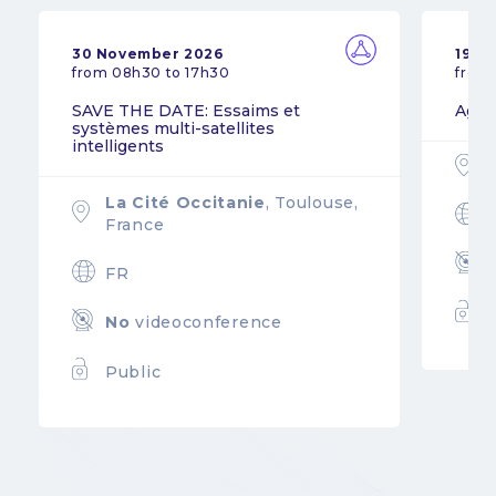
30 November 2026
19 N
from 08h30 to 17h30
from
SAVE THE DATE: Essaims et
Agil
systèmes multi-satellites
intelligents
La Cité Occitanie
, Toulouse,
France
FR
No
videoconference
Public