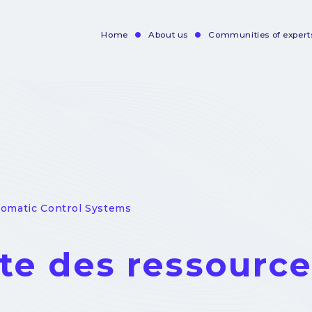
Home
About us
Communities of expert
Navigation
principale
tomatic Control Systems
ste des ressourc