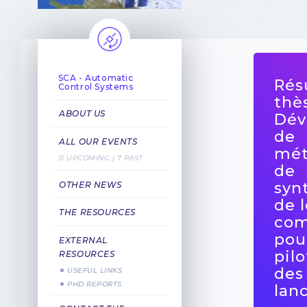
SCA - Automatic
Rés
Control Systems
thè
ABOUT US
Dév
de
ALL OUR EVENTS
mét
0 UPCOMING | 7 PAST
de
syn
OTHER NEWS
de l
THE RESOURCES
co
pou
EXTERNAL
pil
RESOURCES
des
USEFUL LINKS
PHD REPORTS
lan