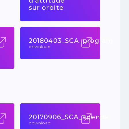
d'attitude
sur orbite
20180403_SCA_program
download
20170906_SCA_agenda
download