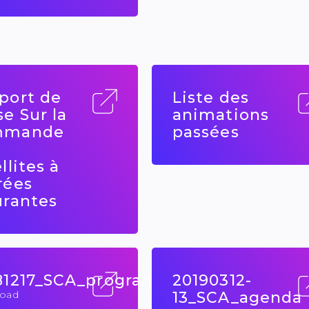
port de
Liste des
se Sur la
animations
mmande
passées
llites à
rées
urantes
81217_SCA_program
20190312-
oad
13_SCA_agenda