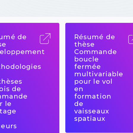
umé de
Résumé de
se
thèse
eloppement
Commande
boucle
hodologies
fermée
multivariable
thèses
pour le vol
ois de
en
mmande
formation
r le
de
otage
vaisseaux
spatiaux
ceurs