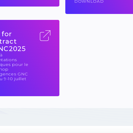
DOWNLOAD
 for
tract
NC2025
 à
ntations
ques pour le
hop
Agences GNC
 9-10 juillet