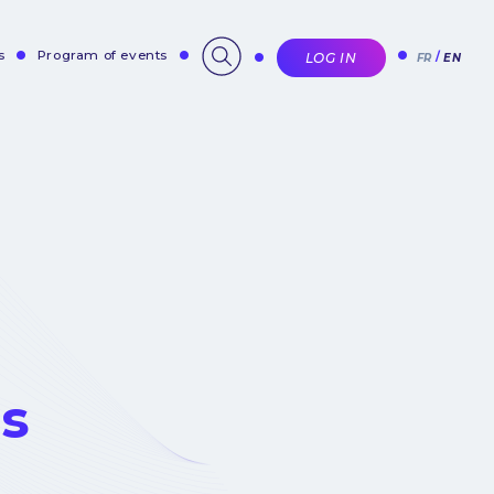
s
Program of events
LOG IN
FR
EN
es