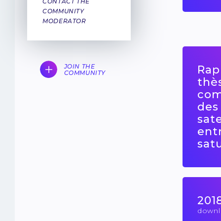
CONTACT THE
COMMUNITY
MODERATOR
JOIN THE
Rap
COMMUNITY
thè
co
des
sate
ent
sat
201
downl