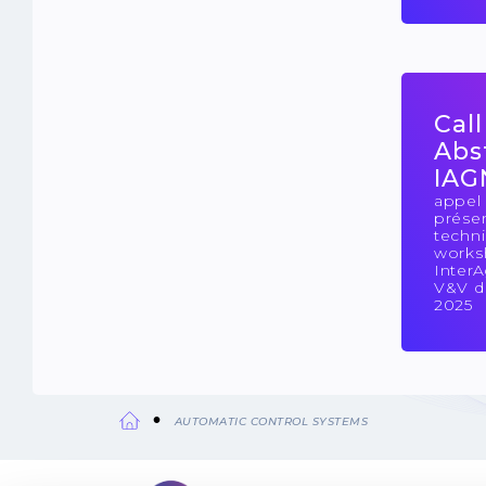
Call
Abs
IAG
appel
prése
techni
works
Inter
V&V du
2025
AUTOMATIC CONTROL SYSTEMS
Breadcrumb