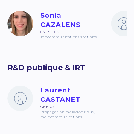
Sonia
CAZALENS
CNES - CST
Télécommunications spatiales
R&D publique & IRT
Laurent
CASTANET
ONERA
Propagation radioélectrique,
radiocommunications