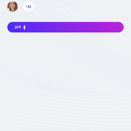
+15
516
Intéressé à rejoindre la communauté? Avant
de m'impliquer, je dois choisir ma
contribution: simple visiteur, participant
occasionnel à des événements, ou expert
impliqué du domaine :
quel statut choisir
Devenez membre
actif de la
Communauté
Réservé aux seuls
experts du domaine
Soumis à la validation
des animateurs de la