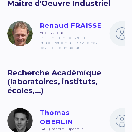
Maitre d'Oeuvre Industriel
Renaud FRAISSE
Airbus Group
Traitement image, Qualité
image, Performances systèmes
des satellites imageurs
Recherche Académique
(laboratoires, instituts,
écoles,...)
Thomas
OBERLIN
ISAE (Institut Supérieur