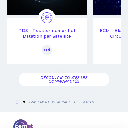
PDS - Positionnement et
ECM - Elect
Datation par Satellite
Circuit
+18
DÉCOUVRIR TOUTES LES
COMMUNAUTÉS
TRAITEMENT DU SIGNAL ET DES IMAGES
Fil
d'Ariane