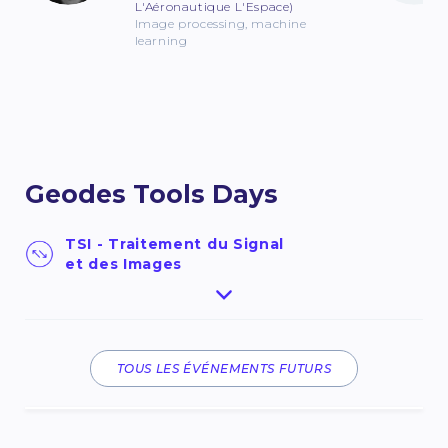
L'Aéronautique L'Espace)
Image processing, machine
learning
Geodes Tools Days
TSI - Traitement du Signal
et des Images
Nous avons le plaisir de vous inviter aux Geodes
Tools Days 2026, une conférence que nous
inaugurons cette année suite à la mise en ligne
du portail Geodes Tools : Portail des outils de
TOUS LES ÉVÉNEMENTS FUTURS
traitement et de valorisation de la donnée
spatiale.Ce portail porté par le CNES a pour
ambition de guider et d’accompagner les