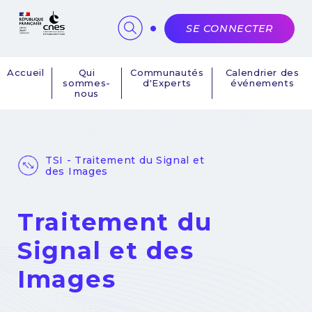
Panneau de gestion des cookies
SE CONNECTER
Accueil
Qui
Communautés
Calendrier des
sommes-
d'Experts
événements
Navigation
nous
principale
TSI - Traitement du Signal et
des Images
Traitement du
Signal et des
Images