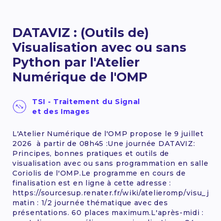
utilisateurs d’horizons variés dans leurs projets
d’observation de la Terre et plus largement
d’analyse de données spatiale, au travers ...
DATAVIZ : (Outils de)
12 - 14 octobre 2026
Visualisation avec ou sans
Python par l'Atelier
EN SAVOIR +
Numérique de l'OMP
TSI - Traitement du Signal
et des Images
L'Atelier Numérique de l'OMP propose le 9 juillet
2026 à partir de 08h45 :Une journée DATAVIZ:
Principes, bonnes pratiques et outils de
visualisation avec ou sans programmation en salle
Coriolis de l'OMP.Le programme en cours de
finalisation est en ligne à cette adresse :
https://sourcesup.renater.fr/wiki/atelieromp/visu_jt_
matin : 1/2 journée thématique avec des
présentations. 60 places maximum.L'après-midi :