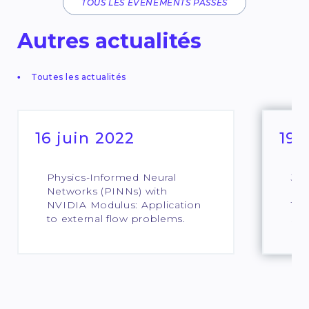
TOUS LES ÉVÉNEMENTS PASSÉS
Autres actualités
Toutes les actualités
16 juin 2022
19 
Physics-Informed Neural
Jou
Networks (PINNs) with
pou
NVIDIA Modulus: Application
Ter
to external flow problems.
sci