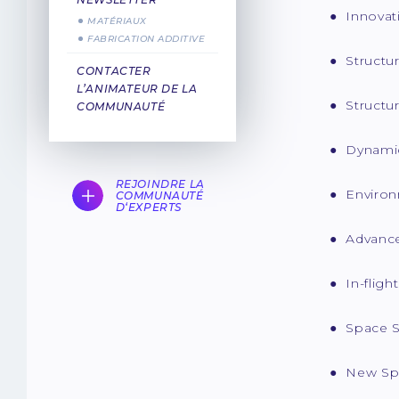
● Innovati
MATÉRIAUX
FABRICATION ADDITIVE
● Structur
CONTACTER
L’ANIMATEUR DE LA
● Structur
COMMUNAUTÉ
● Dynamic
REJOINDRE LA
● Environ
COMMUNAUTÉ
D‘EXPERTS
● Advance
● In-fligh
● Space Su
● New Spa