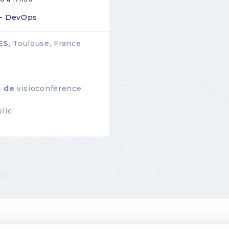
 - DevOps
ES
, Toulouse, France
s de
visioconférence
lic
LÉGALES
GESTION DES COOKIES
POLITIQUE DE GESTION DES COOKIE