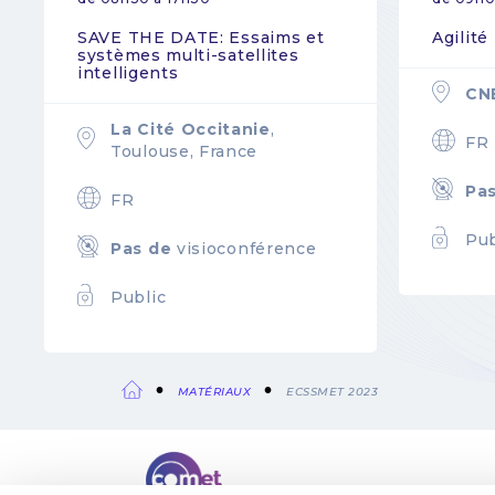
SAVE THE DATE: Essaims et
Agilité
systèmes multi-satellites
intelligents
CN
La Cité Occitanie
,
FR
Toulouse, France
Pa
FR
Pub
Pas de
visioconférence
Public
MATÉRIAUX
ECSSMET 2023
Fil
QUI SOMMES-NOUS
MENTIONS 