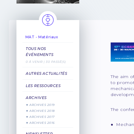
MAT - Matériaux
TOUS NOS
ÉVÉNEMENTS
0 À VENIR | 30 PASSÉ(S)
AUTRES ACTUALITÉS
The aim o
to promot
LES RESSOURCES
mechanica
developmen
ARCHIVES
ARCHIVES 2019
The confer
ARCHIVES 2018
ARCHIVES 2017
ARCHIVES 2016
● Mechani
NEWSLETTER