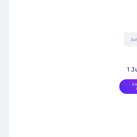
Ju
1 
F