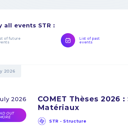
y all events STR :
st of future
List of past
vents
events
ly 2026
COMET Thèses 2026 : 
July 2026
Matériaux
IND OUT
MORE
STR - Structure