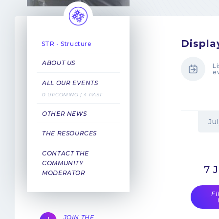
Displa
STR - Structure
ABOUT US
Li
e
ALL OUR EVENTS
0 UPCOMING | 4 PAST
OTHER NEWS
Ju
THE RESOURCES
CONTACT THE
COMMUNITY
7 
MODERATOR
F
JOIN THE