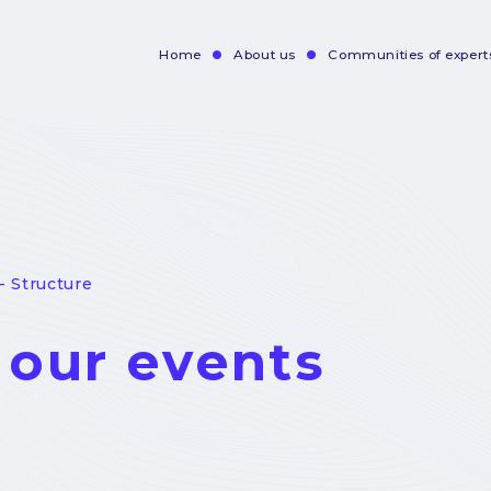
Home
About us
Communities of expert
Navigation
principale
- Structure
l our events