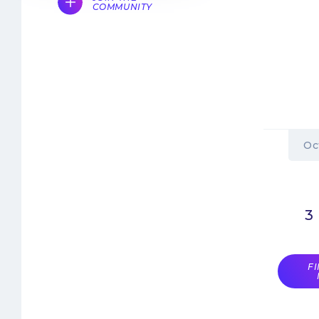
COMMUNITY
Oc
3
F