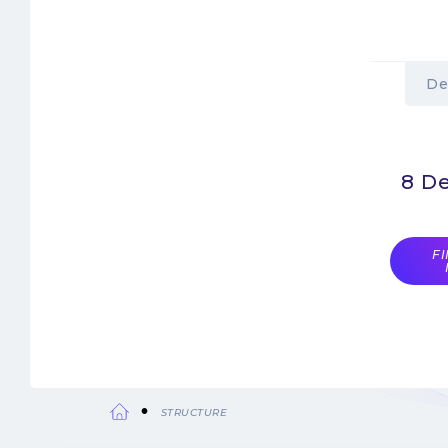
De
8 D
F
STRUCTURE