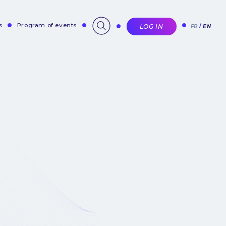
s
Program of events
LOG IN
FR
EN