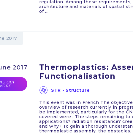
regulation. Among these requirements, 
architecture and materials of spatial s
of ...
ne 2017
Thermoplastics: Asse
June 2017
Functionalisation
IND OUT
MORE
STR - Structure
This event was in French The objective
overview of research currently in progre
be implemented, particularly for the 
covered were : The steps remaining to 
applications? radiation resistance? cr
and why? To gain a thorough understand
thermoplastic assembly, the obstacles, s