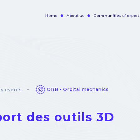
Home
About us
Communities of expert
Navigation
principale
ORB - Orbital mechanics
y events
ort des outils 3D