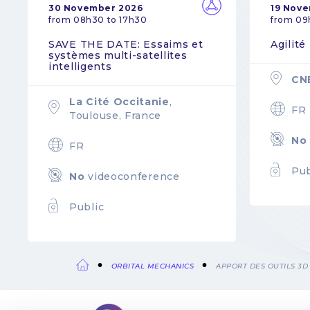
30 November 2026
19 Nov
from 08h30 to 17h30
from 09
SAVE THE DATE: Essaims et
Agilité
systèmes multi-satellites
intelligents
CN
La Cité Occitanie
,
FR
Toulouse, France
No
FR
Pub
No
videoconference
Public
ORBITAL MECHANICS
APPORT DES OUTILS 3D
Breadcrumb