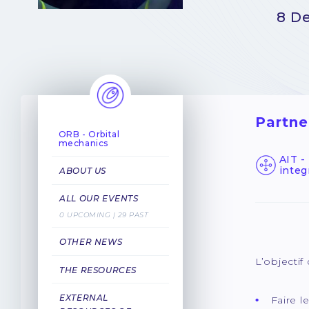
8 D
Partne
ORB - Orbital
mechanics
AIT -
integ
ABOUT US
ALL OUR EVENTS
0 UPCOMING | 29 PAST
OTHER NEWS
L’objectif
THE RESOURCES
EXTERNAL
Faire l