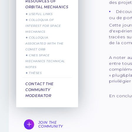
RESOURCES OF
des projet
ORBITAL MECHANICS
Découvr
USEFUL LINKS
ou de porta
COLLOQUIA OF
Cette jou
INTEREST FOR SPACE
d'expérie
MECHANICS
tracées s
COLLOQUIA
de la com
ASSOCIATED WITH THE
COMET ORB
CNES SPACE
A noter au
MECHANICS TECHNICAL
entre tous 
NOTES
complément
THÈSES
« plug&pla
privilégie
CONTACT THE
COMMUNITY
En conclus
MODERATOR
JOIN THE
COMMUNITY