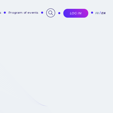
s
Program of events
LOG IN
FR
EN