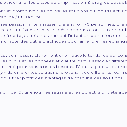
s et identifier les pistes de simplification & progrès possibl
ir et promouvoir les nouvelles solutions qui pourraient s’o
bilité / utilisabilité.
rnée passionnante a rassemblé environ 70 personnes. Elle 
nce des utilisateurs vers les développeurs d'outils. De n
uite à cette journée notamment l'intention de renforcer en
munauté des outils graphiques pour améliorer les échanges
ssi, qu'il ressort clairement une nouvelle tendance qui cons
les outils et les données et d’autre part, à associer différent
arité pour satisfaire les besoins. D’outils globaux et prop
y » de différentes solutions (provenant de différents fourniss
r pour tirer profit des avantages de chacune des solutions.
ion, ce fût une journée réussie et les objectifs ont été atte